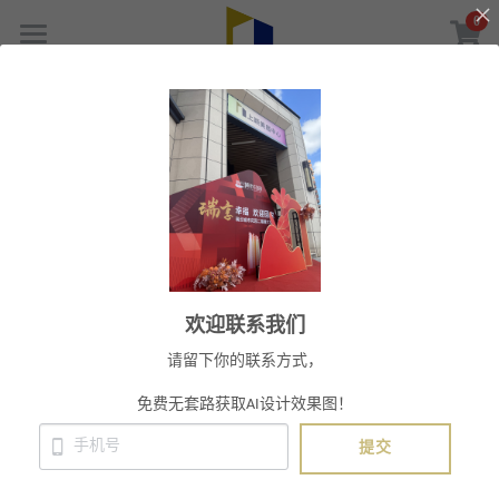
×
×
0
商品分类
博客分类
美居主页
UBAI装饰画
所有博客分类
AI+室内设计
上颖美居装修定金
上颖美居活动
设计团队
品牌哲学
人才招聘
品牌故事
欢迎联系我们
行业观察
联系我们
请留下你的联系方式，
媒体报道
线上商店
免费无套路获取AI设计效果图！
家居装饰画
提交
AI免费效果图
家具