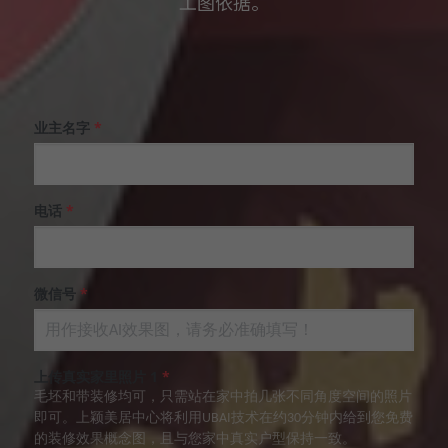
工图依据。
业主名字
*
电话
*
微信号
*
上传真实家里照片 1
*
毛坯和带装修均可，只需站在家中拍几张不同角度空间的照片
即可。上颖美居中心将利用UBAI技术在约30分钟内给到您免费
的装修效果概念图，且与您家中真实户型保持一致。